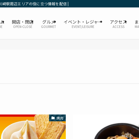
川崎駅周辺エリアの役に立つ情報を配信 | かなレポ川崎
ーム
開店・閉店
グルメ
イベント・レジャー
アクセス
ま
ME
OPEN-CLOSE
GOURMET
EVENT/LEISURE
ACCESS
MA
焼肉