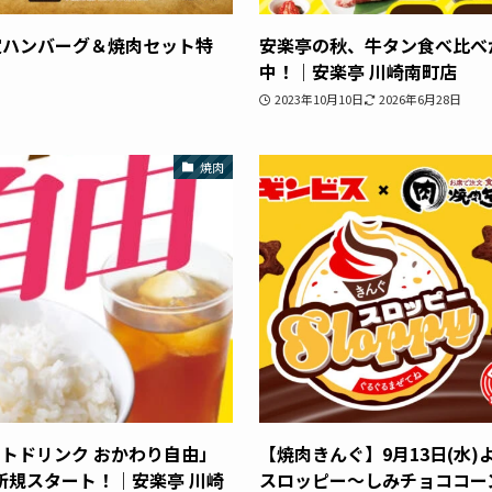
定ハンバーグ＆焼肉セット特
安楽亭の秋、牛タン食べ比べ
中！｜安楽亭 川崎南町店
2023年10月10日
2026年6月28日
焼肉
トドリンク おかわり自由」
【焼肉きんぐ】9月13日(水
り新規スタート！｜安楽亭 川崎
スロッピー～しみチョココー