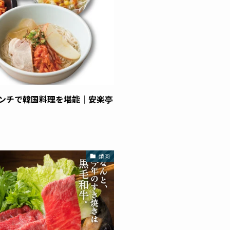
ンチで韓国料理を堪能｜安楽亭
焼肉