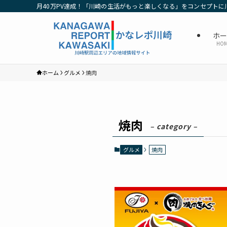
月40万PV達成！「川崎の生活がもっと楽しくなる」をコンセプトに
ホ
HO
ホーム
グルメ
焼肉
焼肉
– category –
グルメ
焼肉