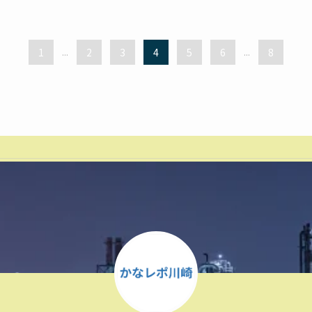
1
...
2
3
4
5
6
...
8