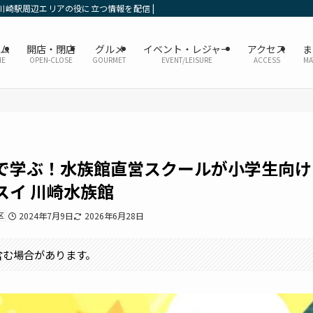
川崎駅周辺エリアの役に立つ情報を配信 | かなレポ川崎
ーム
開店・閉店
グルメ
イベント・レジャー
アクセス
ま
ME
OPEN-CLOSE
GOURMET
EVENT/LEISURE
ACCESS
MA
で学ぶ！水族館直営スクールが小学生向け
スイ 川崎水族館
区
2024年7月9日
2026年6月28日
含む場合があります。