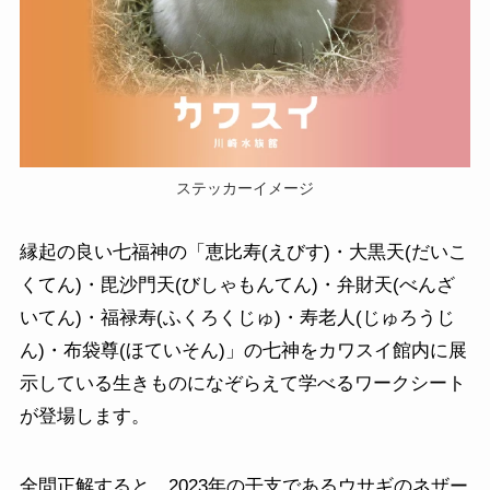
ステッカーイメージ
縁起の良い七福神の「恵比寿(えびす)・大黒天(だいこ
くてん)・毘沙門天(びしゃもんてん)・弁財天(べんざ
いてん)・福禄寿(ふくろくじゅ)・寿老人(じゅろうじ
ん)・布袋尊(ほていそん)」の七神をカワスイ館内に展
示している生きものになぞらえて学べるワークシート
が登場します。
全問正解すると、2023年の干支であるウサギのネザー