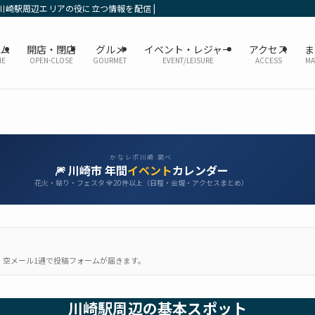
川崎駅周辺エリアの役に立つ情報を配信 | かなレポ川崎
ーム
開店・閉店
グルメ
イベント・レジャー
アクセス
ま
ME
OPEN-CLOSE
GOURMET
EVENT/LEISURE
ACCESS
MA
かなレポ川崎 調べ
🎆 川崎市 年間
イベント
カレンダー
花火・祜り・フェスタ 全20件以上（日程・会堤・アクセスまとめ）
載。空メール1通で投稿フォームが届きます。
川崎駅周辺の基本スポット