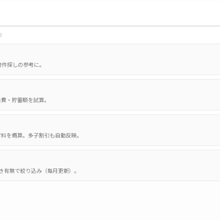
た
物件探しの参考に。
活費・貯蓄額を試算。
育料を概算。多子割引も自動反映。
き有無で絞り込み（毎月更新）。