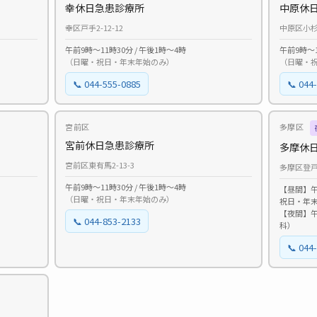
幸休日急患診療所
中原休
幸区戸手2-12-12
中原区小杉町
午前9時〜11時30分 / 午後1時〜4時
午前9時〜1
（日曜・祝日・年末年始のみ）
（日曜・
📞 044-555-0885
📞 044
宮前区
多摩区
宮前休日急患診療所
多摩休
宮前区東有馬2-13-3
多摩区登戸
午前9時〜11時30分 / 午後1時〜4時
【昼間】午
（日曜・祝日・年末年始のみ）
祝日・年
【夜間】午
📞 044-853-2133
科）
📞 044