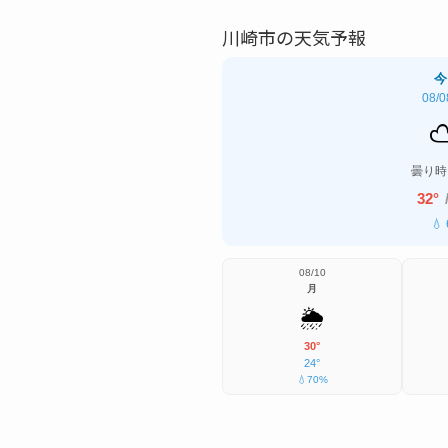
川崎市の天気予報
今
08/0
曇り時
32°
💧
08/10
月
🌦️
30°
24°
💧70%