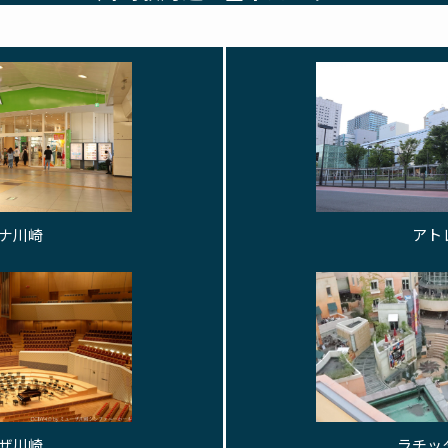
ナ川崎
アト
ザ川崎
ラチッ