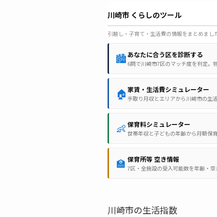
川崎市 くらしのツール
引越し・子育て・生活費の情報をまとめまし
あなたに合う区を診断する
🏙️
6問で川崎市7区のマッチ度を判定。
家賃・生活費シミュレーター
🏠
手取り月収とエリアから川崎市の生
保育料シミュレーター
👶
世帯年収と子どもの年齢から月額保
保育所等 空き情報
🏫
7区・全施設の受入可能数を年齢・空
川崎市の生活指数