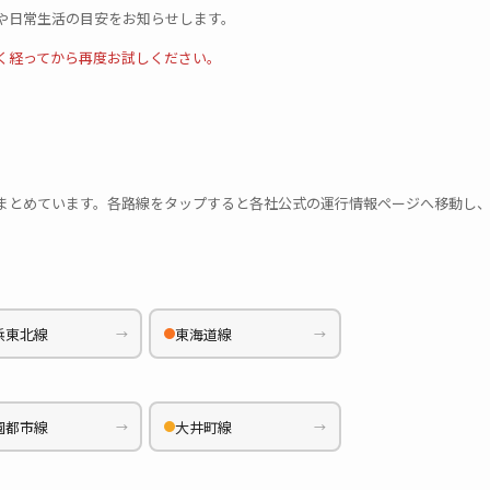
や日常生活の目安をお知らせします。
く経ってから再度お試しください。
まとめています。各路線をタップすると各社公式の運行情報ページへ移動し
浜東北線
東海道線
→
→
園都市線
大井町線
→
→