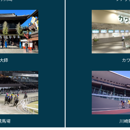
大師
カ
競馬場
川崎