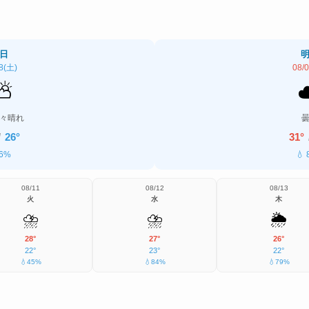
日
8(土)
08/
⛅
々晴れ
/
26°
31°
 6%
💧
08/11
08/12
08/13
火
水
木
⛈️
⛈️
🌦️
28°
27°
26°
22°
23°
22°
💧45%
💧84%
💧79%