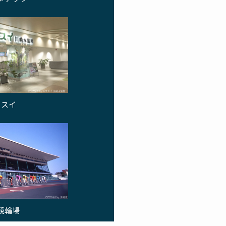
ワスイ
競輪場