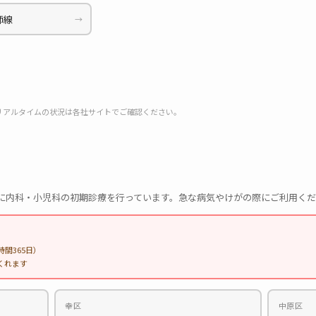
師線
→
リアルタイムの状況は各社サイトでご確認ください。
/3）に内科・小児科の初期診療を行っています。急な病気やけがの際にご利用く
間365日）
くれます
幸区
中原区