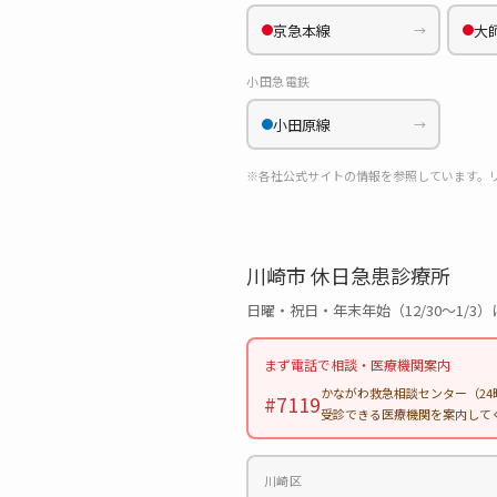
京急本線
大
→
小田急電鉄
小田原線
→
※各社公式サイトの情報を参照しています。
川崎市 休日急患診療所
日曜・祝日・年末年始（12/30〜1
まず電話で相談・医療機関案内
かながわ救急相談センター（24時
#7119
受診できる医療機関を案内して
川崎区