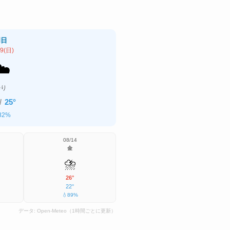
明日
09(日)
☁️
曇り
/
25°
 82%
08/14
金
⛈️
26°
22°
💧89%
データ:
Open-Meteo
（1時間ごとに更新）