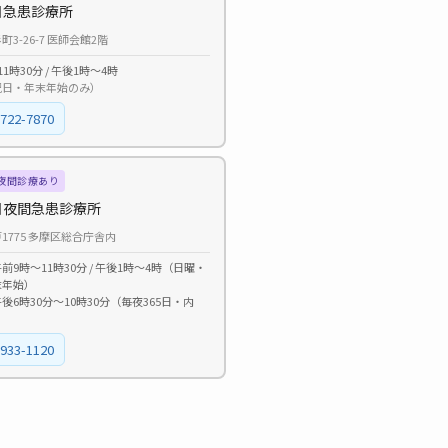
日急患診療所
3-26-7 医師会館2階
1時30分 / 午後1時〜4時
祝日・年末年始のみ）
-722-7870
夜間診療あり
日夜間急患診療所
1775 多摩区総合庁舎内
前9時〜11時30分 / 午後1時〜4時（日曜・
末年始）
後6時30分〜10時30分（毎夜365日・内
-933-1120