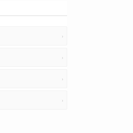
›
›
›
›