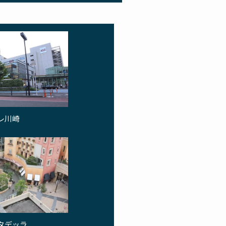
レ川崎
タデッラ