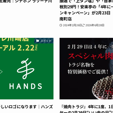
定販売｜シナボン ラゾーナ川
抽選で「上タン塩」や「自家
税別29円！安楽亭の「4年
ンキャンペーン」が2月23日
南町店
2024年2月26日
2026年6月28日
スポット
新しいロゴになります｜ハンズ
『焼肉トラジ』4年に1度、
ヤーの2月29日“いい肉の日