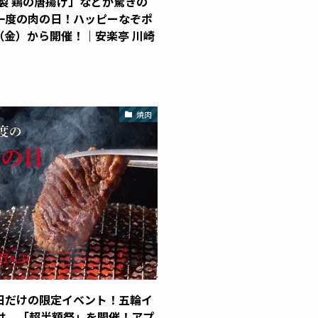
製 鶏の唐揚げ」などが驚きの
に一度の肉の日！ハッピーなぞポ
（金）から開催！｜安楽亭 川崎
焼肉
1日だけの限定イベント！五輪イ
”は、「超半額祭」を開催！アプ