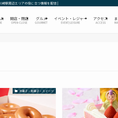
川崎駅周辺エリアの役に立つ情報を配信 | かなレポ川崎
ーム
開店・閉店
グルメ
イベント・レジャー
アクセス
ま
ME
OPEN-CLOSE
GOURMET
EVENT/LEISURE
ACCESS
MA
洋菓子・和菓子・スイーツ