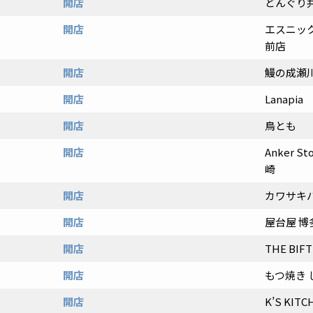
開店
どんぐり
開店
エスニック
前店
開店
鰻の成瀬
開店
Lanapia
開店
鳥とも
開店
Anker 
崎
開店
カワサキ
開店
屋台屋 博
開店
THE BIFT
開店
もつ焼き 
開店
K’S KIT