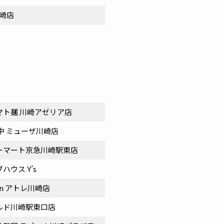
川崎店
マト麺 川崎アゼリア店
中 ミューザ川崎店
ーマート京急川崎駅東店
ハウス Y’s
een アトレ川崎店
ルド川崎駅東口店