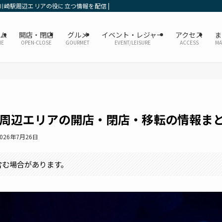
川崎駅周辺エリアの役に立つ情報を配信 | かなレポ川崎
ーム
開店・閉店
グルメ
イベント・レジャー
アクセス
ま
ME
OPEN-CLOSE
GOURMET
EVENT/LEISURE
ACCESS
MA
崎駅周辺エリアの開店・閉店・移転の情報ま
2026年7月26日
含む場合があります。