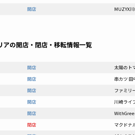
開店
MUZYX
エリアの開店・閉店・移転情報一覧
開店
太陽のト
開店
串カツ 田
開店
ファミリ
開店
川崎ライブ
開店
WithGr
閉店
マクドナ