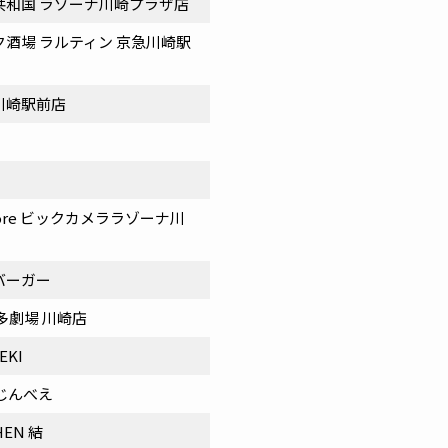
共和国 ラゾーナ川崎プラザ店
酒場 ラルティン 京急川崎駅
川崎駅前店
Store ビックカメララゾーナ川
バーガー
多劇場 川崎店
EKI
じんべえ
CHEN 結