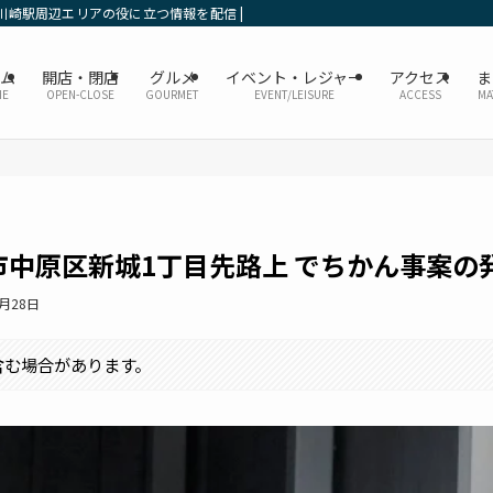
川崎駅周辺エリアの役に立つ情報を配信 | かなレポ川崎
ーム
開店・閉店
グルメ
イベント・レジャー
アクセス
ま
ME
OPEN-CLOSE
GOURMET
EVENT/LEISURE
ACCESS
MA
市中原区新城1丁目先路上 でちかん事案の
6月28日
含む場合があります。