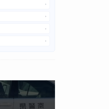
›
›
›
›