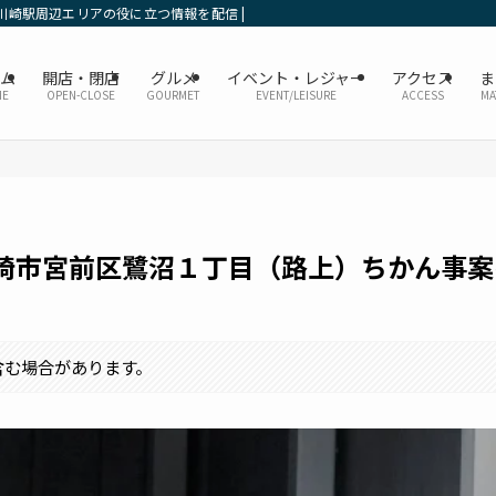
川崎駅周辺エリアの役に立つ情報を配信 | かなレポ川崎
ーム
開店・閉店
グルメ
イベント・レジャー
アクセス
ま
ME
OPEN-CLOSE
GOURMET
EVENT/LEISURE
ACCESS
MA
崎市宮前区鷺沼１丁目（路上）ちかん事案
含む場合があります。