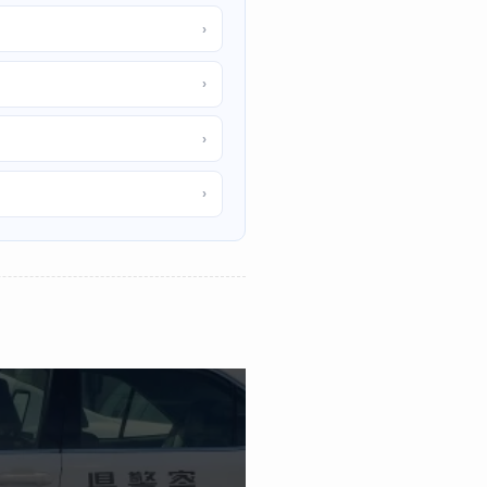
›
›
›
›