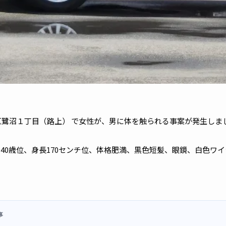
区鷺沼１丁目（路上） で女性が、男に体を触られる事案が発生しま
～40歳位、身長170センチ位、体格肥満、黒色短髪、眼鏡、白色ワ
事