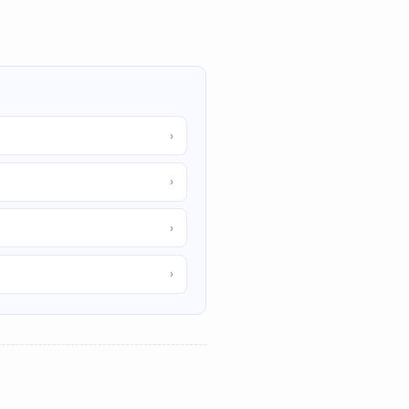
›
›
›
›