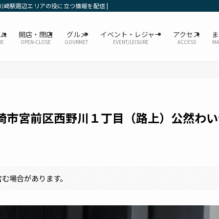
川崎駅周辺エリアの役に立つ情報を配信 | かなレポ川崎
ーム
開店・閉店
グルメ
イベント・レジャー
アクセス
ま
ME
OPEN-CLOSE
GOURMET
EVENT/LEISURE
ACCESS
MA
崎市宮前区西野川１丁目（路上）公然わい
含む場合があります。