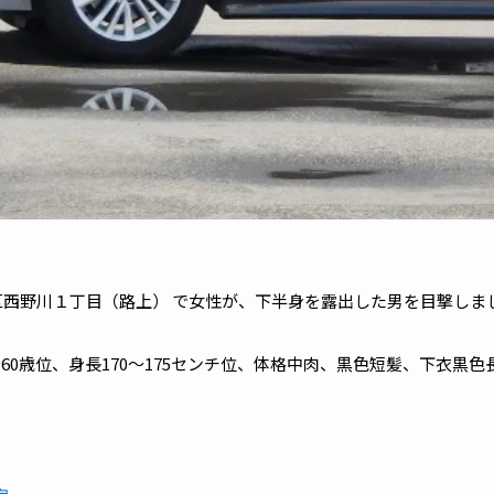
区西野川１丁目（路上） で女性が、下半身を露出した男を目撃しま
60歳位、身長170〜175センチ位、体格中肉、黒色短髪、下衣黒