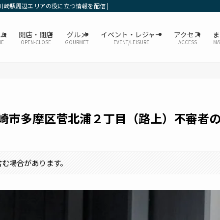
川崎駅周辺エリアの役に立つ情報を配信 | かなレポ川崎
ーム
開店・閉店
グルメ
イベント・レジャー
アクセス
ま
ME
OPEN-CLOSE
GOURMET
EVENT/LEISURE
ACCESS
MA
川崎市多摩区菅北浦２丁目（路上）不審者
含む場合があります。