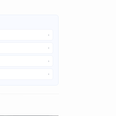
›
›
›
›