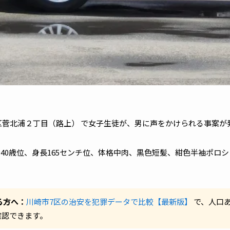
摩区菅北浦２丁目（路上） で女子生徒が、男に声をかけられる事案が
～40歳位、身長165センチ位、体格中肉、黒色短髪、紺色半袖ポロ
る方へ：
川崎市7区の治安を犯罪データで比較【最新版】
で、人口
確認できます。