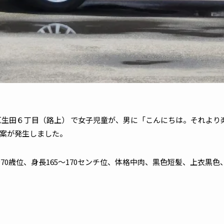
区生田６丁目（路上） で女子児童が、男に「こんにちは。それより
案が発生しました。
70歳位、身長165～170センチ位、体格中肉、黒色短髪、上衣黒