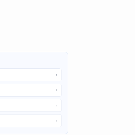
›
›
›
›