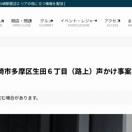
川崎駅周辺エリアの役に立つ情報を配信 | かなレポ川崎
ーム
開店・閉店
グルメ
イベント・レジャー
アクセス
ま
ME
OPEN-CLOSE
GOURMET
EVENT/LEISURE
ACCESS
MA
崎市多摩区生田６丁目（路上）声かけ事案
含む場合があります。