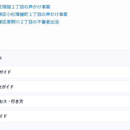
区塚越１丁目の声かけ事案
原区小杉陣屋町１丁目の声かけ事案
津区東野川２丁目の不審者出没
報
事
ガイド
全ガイド
クセス・行き方
イド