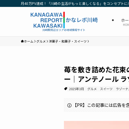
月40万PV達成！「川崎の生活がもっと楽しくなる」をコンセプトに
ホ
HO
ホーム
グルメ
洋菓子・和菓子・スイーツ
苺を敷き詰めた花束
ー｜アンテノール 
2025年3月
グルメ
スイーツ
ラゾーナ
【PR】この記事には広告を