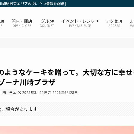
川崎駅周辺エリアの役に立つ情報を配信 | かなレポ川崎
ーム
開店・閉店
グルメ
イベント・レジャー
アクセス
ま
ME
OPEN-CLOSE
GOURMET
EVENT/LEISURE
ACCESS
MA
のようなケーキを贈って。大切な方に幸せ
ラゾーナ川崎プラザ
川崎
幸区
2025年3月11日
2026年6月28日
含む場合があります。