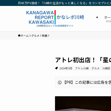
月40万PV達成！「川崎の生活がもっと楽しくなる」をコンセプトに
ホ
HO
ホーム
グルメ
和食
アトレ初出店！「星のう
2024年5月
アトレ川崎
グルメ
川崎区
【PR】この記事には広告を