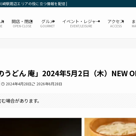
川崎駅周辺エリアの役に立つ情報を配信 | かなレポ川崎
ーム
開店・閉店
グルメ
イベント・レジャー
アクセス
ま
ME
OPEN-CLOSE
GOURMET
EVENT/LEISURE
ACCESS
MA
どん 庵」2024年5月2日（木）NEW 
2024年4月28日
2026年6月28日
含む場合があります。