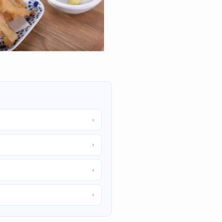
›
›
›
›