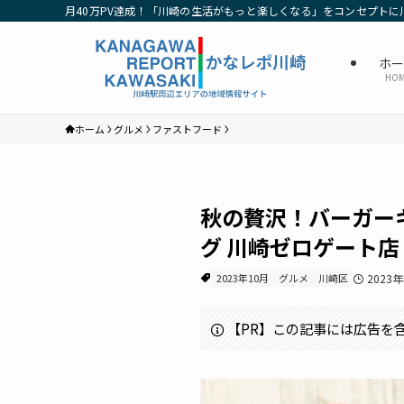
月40万PV達成！「川崎の生活がもっと楽しくなる」をコンセプトに
ホ
HO
ホーム
グルメ
ファストフード
秋の贅沢！バーガー
グ 川崎ゼロゲート店
2023年10月
グルメ
川崎区
2023
【PR】この記事には広告を