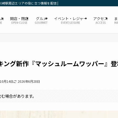
川崎駅周辺エリアの役に立つ情報を配信 | かなレポ川崎
ーム
開店・閉店
グルメ
イベント・レジャー
アクセス
ま
ME
OPEN-CLOSE
GOURMET
EVENT/LEISURE
ACCESS
MA
キング新作『マッシュルームワッパー』登
年10月14日
2026年6月28日
含む場合があります。