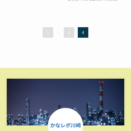
1
...
3
4