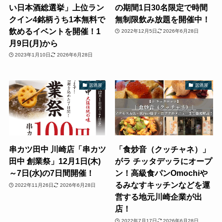
い日本酒総選挙」上位ラン
の期間1日30名限定で時間
クイン4銘柄うち1本無料で
無制限飲み放題を開催中！
飲めるイベントを開催！1
2022年12月5日
2026年6月28日
月9日(月)から
2023年1月10日
2026年6月28日
居酒屋
居酒屋
串カツ田中 川崎店「串カツ
「食炒音（クッチャネ）」
田中 創業祭」12月1日(木)
がラ チッタデッラにオープ
～7日(水)の7日間開催！
ン！高級食パンOmochiや
るみなすキッチンなどを運
2022年11月26日
2026年6月28日
営する地元川崎企業が出
店！
2022年7月17日
2026年6月28日