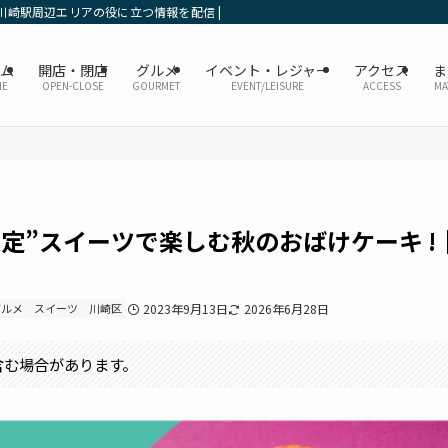
川崎駅周辺エリアの役に立つ情報を配信 | かなレポ川崎
ーム
開店・閉店
グルメ
イベント・レジャー
アクセス
ま
ME
OPEN-CLOSE
GOURMET
EVENT/LEISURE
ACCESS
MA
限定”スイーツで楽しむ秋のおばけケーキ !｜
グルメ
スイーツ
川崎区
2023年9月13日
2026年6月28日
含む場合があります。