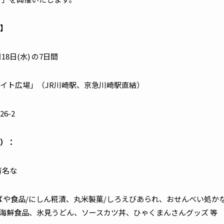
】
月18日(水) の7日間
イト広場」（JR川崎駅、京急川崎駅直結）
-2
）：
有名な
ばや食品/にしん糀漬、丸米製菓/しろえびあられ、おせんべい処か
海鮮食品、氷見うどん、ソースカツ丼、ひゃくまんさんグッズ 等