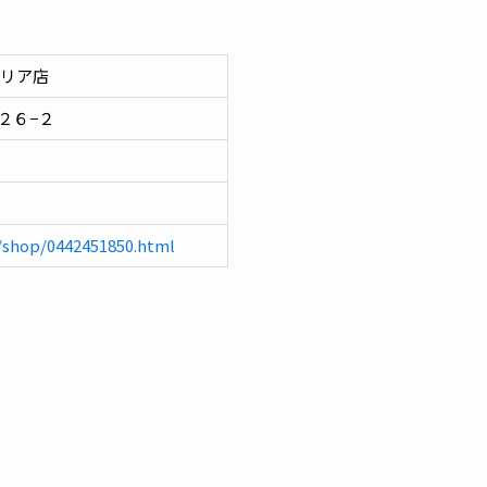
ゼリア店
２６−２
p/shop/0442451850.html