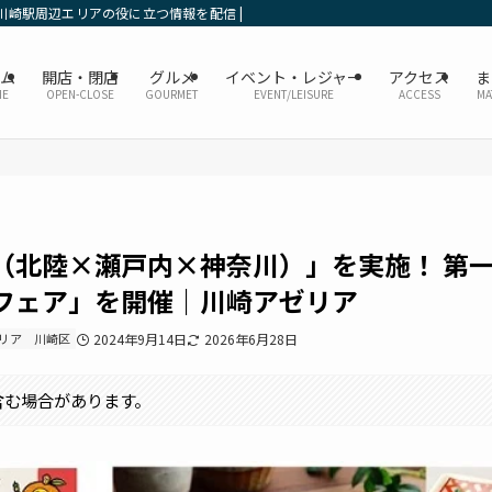
川崎駅周辺エリアの役に立つ情報を配信 | かなレポ川崎
ーム
開店・閉店
グルメ
イベント・レジャー
アクセス
ま
ME
OPEN-CLOSE
GOURMET
EVENT/LEISURE
ACCESS
MA
（北陸×瀬戸内×神奈川）」を実施！ 第
フェア」を開催｜川崎アゼリア
リア
川崎区
2024年9月14日
2026年6月28日
含む場合があります。