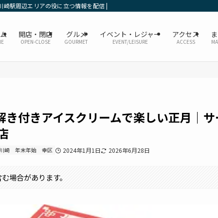
川崎駅周辺エリアの役に立つ情報を配信 | かなレポ川崎
ーム
開店・閉店
グルメ
イベント・レジャー
アクセス
ま
ME
OPEN-CLOSE
GOURMET
EVENT/LEISURE
ACCESS
MA
解き付きアイスクリームで楽しい正月｜サ
店
川崎
年末年始
幸区
2024年1月1日
2026年6月28日
含む場合があります。