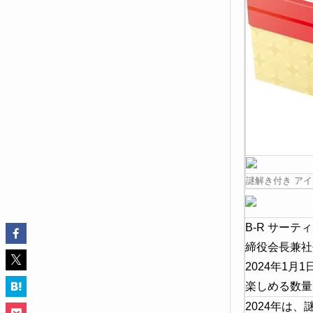
謎解き付き ア
B‐R サー
締役会長兼社
2024年1
楽しめる数量
2024年は