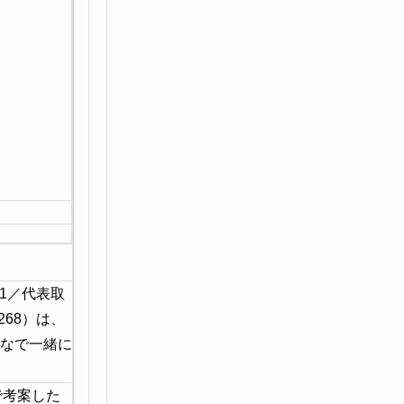
-1／代表取
268）は、
んなで一緒に
で考案した