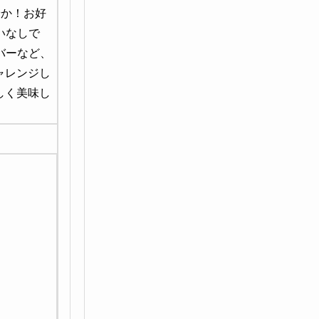
やか！お好
いなしで
バーなど、
ャレンジし
しく美味し