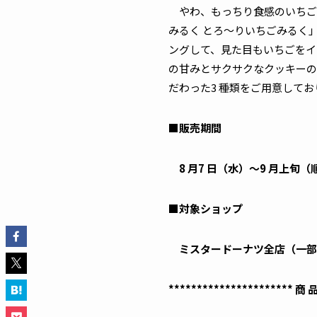
やわ、もっちり食感のいちご
みるく とろ～りいちごみるく
ングして、見た目もいちごをイ
の甘みとサクサクなクッキーの
だわった3 種類をご用意して
■販売期間
8 月7 日（水）～9 月上旬
■対象ショップ
ミスタードーナツ全店（一部
********************** 商 