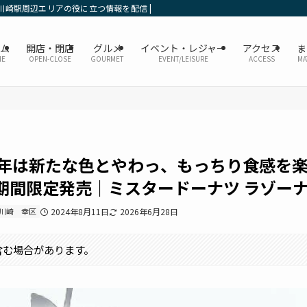
川崎駅周辺エリアの役に立つ情報を配信 | かなレポ川崎
ーム
開店・閉店
グルメ
イベント・レジャー
アクセス
ま
ME
OPEN-CLOSE
GOURMET
EVENT/LEISURE
ACCESS
MA
今年は新たな色とやわっ、もっちり食感を
期間限定発売｜ミスタードーナツ ラゾー
川崎
幸区
2024年8月11日
2026年6月28日
含む場合があります。