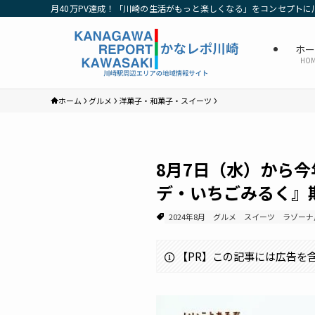
月40万PV達成！「川崎の生活がもっと楽しくなる」をコンセプトに
ホ
HO
ホーム
グルメ
洋菓子・和菓子・スイーツ
8月7日（水）から
デ・いちごみるく』
2024年8月
グルメ
スイーツ
ラゾーナ
【PR】この記事には広告を