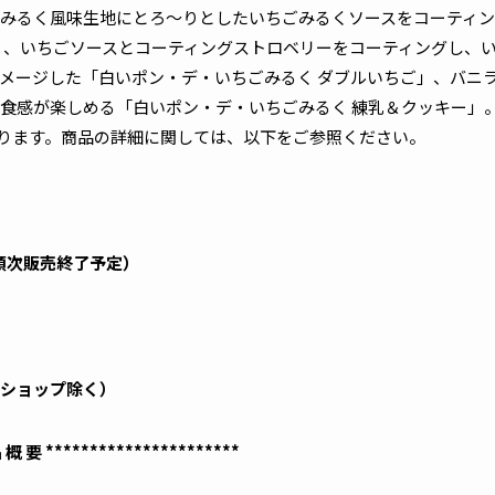
みるく風味生地にとろ～りとしたいちごみるくソースをコーティン
」、いちごソースとコーティングストロベリーをコーティングし、
メージした「白いポン・デ・いちごみるく ダブルいちご」、バニ
食感が楽しめる「白いポン・デ・いちごみるく 練乳＆クッキー」
おります。商品の詳細に関しては、以下をご参照ください。
（順次販売終了予定）
ショップ除く）
品 概 要 **********************