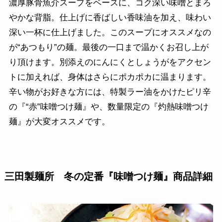
濃厚豚骨魚介スープをベースに、コク深い味噌とまろ
やかな背脂。仕上げに香ばしい香味油を加え、味わい
深い一杯に仕上げました。このスープにオススメなの
が“あつもり”の麺。最後の一口まで温かくお召し上が
り頂けます。別添えのにんにくとしょうがをアクセン
トに加えれば、身体はさらにポカポカに温まります。
辛い物がお好きな方には、特製ラー油をかけたピリ辛
の『“赤”味噌つけ麺』や、数量限定の『灼熱味噌つけ
麺』が大変オススメです。
三田製麺所 冬の定番『味噌つけ麺』
商品詳細