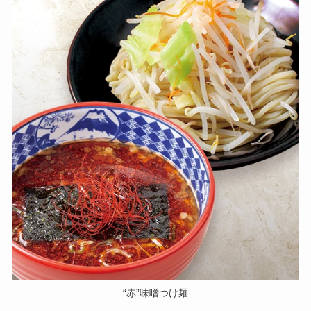
“赤”味噌つけ麺