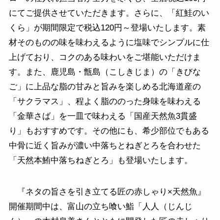
にてご提供させていただきます。さらに、「紅鮭のい
くら」が期間限定で税込120円～登場いたします。素
材そのものの味を味わえるように塩味でシンプルに仕
上げており、コクのある味わいをご堪能いただけま
す。また、鹿児島・甑島（こしきじま）の「きびな
ご」に上品な脂の甘みと旨みを楽しめる北海道産の
「サクラマス」、程よく脂ののった身味を味わえる
「金華さば」を一皿で味わえる「国産天然魚3貫盛
り」もおすすめです。その他にも、希少部位でもある
中骨に近く旨みが濃い中落ちとねぎとろを合わせた
「天然本鮪中落ちねぎとろ」も登場いたします。
『ネタの旨さを引き立てる匠の赤しゃり×天然魚』
開催期間中は、富山の立ち喰い鮨「人人（じんじ