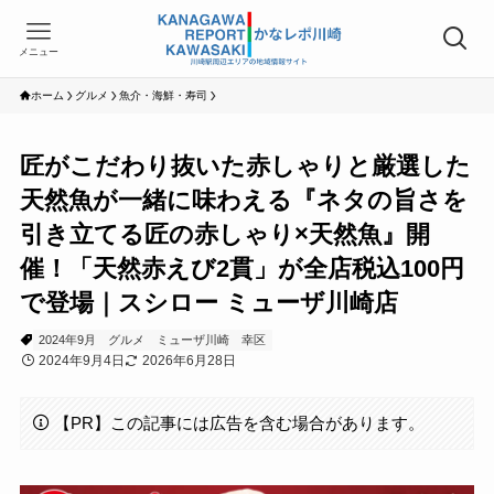
メニュー
ホーム
グルメ
魚介・海鮮・寿司
匠がこだわり抜いた赤しゃりと厳選した
天然魚が一緒に味わえる『ネタの旨さを
引き立てる匠の赤しゃり×天然魚』開
催！「天然赤えび2貫」が全店税込100円
で登場｜スシロー ミューザ川崎店
2024年9月
グルメ
ミューザ川崎
幸区
2024年9月4日
2026年6月28日
【PR】この記事には広告を含む場合があります。