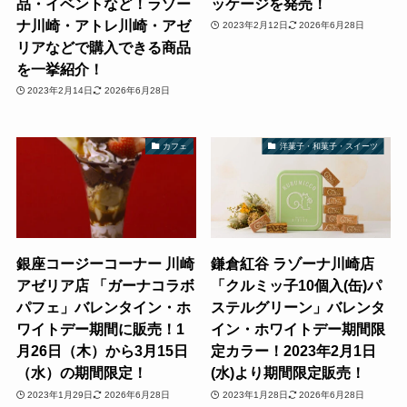
品・イベントなど！ラゾー
ッケージを発売！
ナ川崎・アトレ川崎・アゼ
2023年2月12日
2026年6月28日
リアなどで購入できる商品
を一挙紹介！
2023年2月14日
2026年6月28日
カフェ
洋菓子・和菓子・スイーツ
銀座コージーコーナー 川崎
鎌倉紅谷 ラゾーナ川崎店
アゼリア店 「ガーナコラボ
「クルミッ子10個入(缶)パ
パフェ」バレンタイン・ホ
ステルグリーン」バレンタ
ワイトデー期間に販売！1
イン・ホワイトデー期間限
月26日（木）から3月15日
定カラー！2023年2月1日
（水）の期間限定！
(水)より期間限定販売！
2023年1月29日
2026年6月28日
2023年1月28日
2026年6月28日