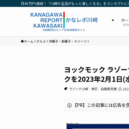
月40万PV達成！「川崎の生活がもっと楽しくなる」をコンセプトに
ホ
HO
ホーム
グルメ
洋菓子・和菓子・スイーツ
ヨックモック ラゾ
クを2023年2月1日
ラゾーナ川崎
幸区
自動販売機
20
【PR】この記事には広告を