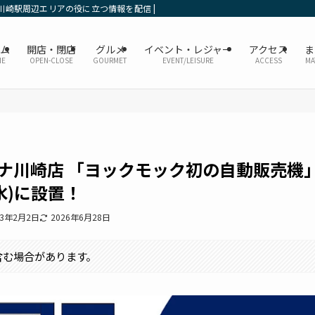
川崎駅周辺エリアの役に立つ情報を配信 | かなレポ川崎
ーム
開店・閉店
グルメ
イベント・レジャー
アクセス
ま
ME
OPEN-CLOSE
GOURMET
EVENT/LEISURE
ACCESS
MA
ーナ川崎店 「ヨックモック初の自動販売機
(水)に設置！
23年2月2日
2026年6月28日
含む場合があります。