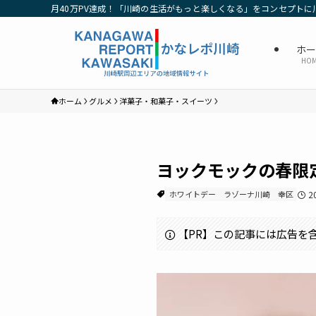
月40万PV達成！「川崎の生活がもっと楽しくなる」をコンセプトに
ホ
HO
ホーム
グルメ
洋菓子・和菓子・スイーツ
ヨックモックの春限
ホワイトデー
ラゾーナ川崎
幸区
2
【PR】この記事には広告を