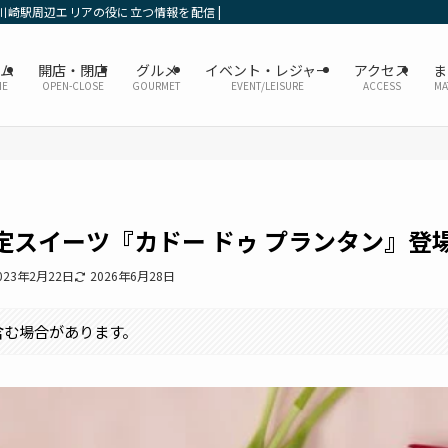
川崎駅周辺エリアの役に立つ情報を配信 | かなレポ川崎
ーム
開店・閉店
グルメ
イベント・レジャー
アクセス
ま
ME
OPEN-CLOSE
GOURMET
EVENT/LEISURE
ACCESS
MA
定スイーツ『カドー ドゥ プランタン』登
023年2月22日
2026年6月28日
含む場合があります。