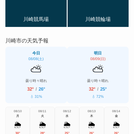
川崎競馬場
川崎競輪場
川崎市の天気予報
今日
明日
08/08(土)
08/09(日)
⛅
⛅
曇り時々晴れ
曇り時々晴れ
32°
/
26°
32°
/
25°
💧 31%
💧 72%
08/10
08/11
08/12
08/13
08/14
月
火
水
木
金
🌦️
🌦️
🌦️
🌦️
🌦️
30°
28°
25°
26°
26°