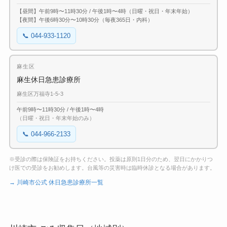
【昼間】午前9時〜11時30分 / 午後1時〜4時（日曜・祝日・年末年始）
【夜間】午後6時30分〜10時30分（毎夜365日・内科）
📞 044-933-1120
麻生区
麻生休日急患診療所
麻生区万福寺1-5-3
午前9時〜11時30分 / 午後1時〜4時
（日曜・祝日・年末年始のみ）
📞 044-966-2133
※受診の際は保険証をお持ちください。投薬は原則1日分のため、翌日にかかりつ
け医での受診をお勧めします。台風等の災害時は臨時休診となる場合があります。
→ 川崎市公式 休日急患診療所一覧