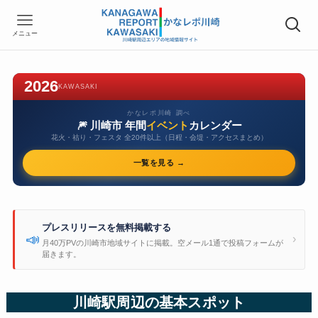
メニュー
2026
KAWASAKI
かなレポ川崎 調べ
🎆 川崎市 年間
イベント
カレンダー
花火・祜り・フェスタ 全20件以上（日程・会堤・アクセスまとめ）
一覧を見る →
プレスリリースを無料掲載する
📣
›
月40万PVの川崎市地域サイトに掲載。空メール1通で投稿フォームが
届きます。
川崎駅周辺の基本スポット