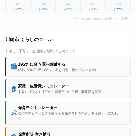
23°
22°
22°
23°
23°
💧67%
💧43%
💧63%
💧69%
💧77%
データ:
Open-Meteo
（1時間ごとに更新）
川崎市 くらしのツール
引越し・子育て・生活費の情報をまとめました
あなたに合う区を診断する
🏙️
›
6問で川崎市7区のマッチ度を判定。物件探しの参考に。
家賃・生活費シミュレーター
🏠
›
手取り月収とエリアから川崎市の生活費・貯蓄額を試算。
保育料シミュレーター
👶
›
世帯年収と子どもの年齢から月額保育料を概算。多子割引も自動反
映。
保育所等 空き情報