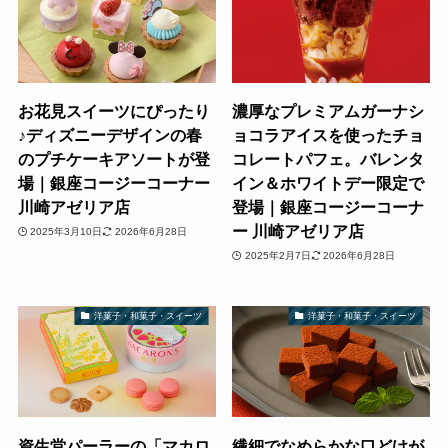
お花見スイーツにぴったり
濃厚なプレミアムガーナシ
♪ディズニーデザインの春
ョコラアイスを使ったチョ
のプチケーキアソートが登
コレートパフェ。バレンタ
場｜銀座コージーコーナー
イン＆ホワイトデー限定で
川崎アゼリア店
登場｜銀座コージーコーナ
ー 川崎アゼリア店
2025年3月10日
2026年6月28日
2025年2月7日
2026年6月28日
洋菓子・和菓子・スイーツ
洋菓子・和菓子・スイーツ
資生堂パーラーの「マカロ
繊細でなめらかな口どけが