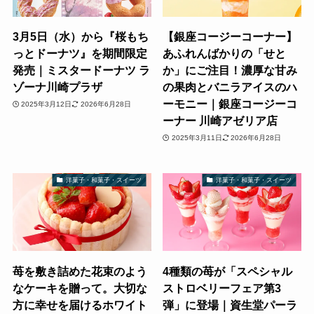
3月5日（水）から『桜もち
【銀座コージーコーナー】
っとドーナツ』を期間限定
あふれんばかりの「せと
発売｜ミスタードーナツ ラ
か」にご注目！濃厚な甘み
ゾーナ川崎プラザ
の果肉とバニラアイスのハ
ーモニー｜銀座コージーコ
2025年3月12日
2026年6月28日
ーナー 川崎アゼリア店
2025年3月11日
2026年6月28日
洋菓子・和菓子・スイーツ
洋菓子・和菓子・スイーツ
苺を敷き詰めた花束のよう
4種類の苺が「スペシャル
なケーキを贈って。大切な
ストロベリーフェア第3
方に幸せを届けるホワイト
弾」に登場｜資生堂パーラ