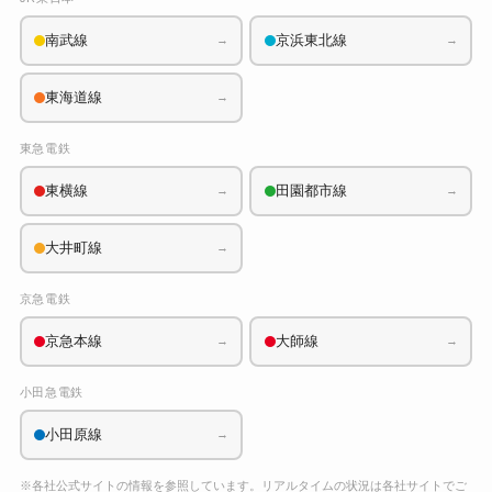
南武線
京浜東北線
→
→
東海道線
→
東急電鉄
東横線
田園都市線
→
→
大井町線
→
京急電鉄
京急本線
大師線
→
→
小田急電鉄
小田原線
→
※各社公式サイトの情報を参照しています。リアルタイムの状況は各社サイトでご